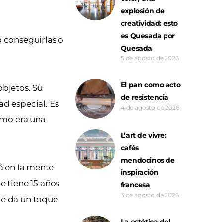
explosión de
creatividad: esto
es Quesada por
 conseguirlas o
Quesada
5 de agosto de 2026
El pan como acto
 objetos. Su
de resistencia
ad especial. Es
4 de agosto de 2026
omo era una
L’art de vivre:
cafés
mendocinos de
á en la mente
inspiración
 tiene 15 años
francesa
3 de agosto de 2026
 le da un toque
La estética del