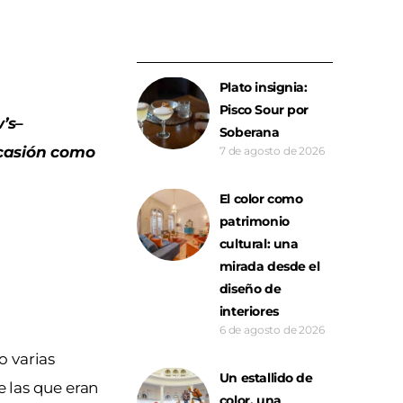
Plato insignia:
Pisco Sour por
’s–
Soberana
ocasión como
7 de agosto de 2026
El color como
patrimonio
cultural: una
mirada desde el
diseño de
interiores
6 de agosto de 2026
o varias
Un estallido de
 las que eran
color, una