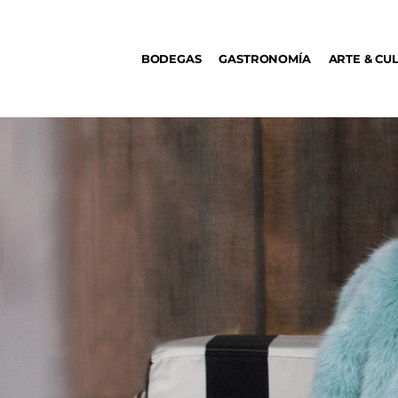
BODEGAS
BODEGAS
GASTRONOMÍA
ARTE & CU
GASTRONOMÍA
ARTE & CULTURA
MÚSICA
DÓNDE IR
TENDENCIAS
ARQ & DISEÑO
AGENDA