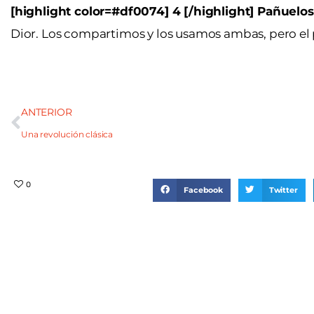
[highlight color=#df0074] 4 [/highlight] Pañuelos
Dior. Los compartimos y los usamos ambas, pero el p
ANTERIOR
Una revolución clásica
0
Facebook
Twitter