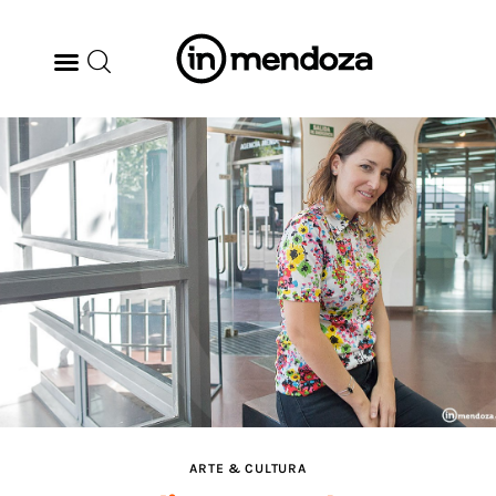
BODEGAS
GASTRONOMÍA
ARTE & CULTURA
MÚSICA
DÓNDE IR
TENDENCIAS
ARTE & CULTURA
ARQ & DISEÑO