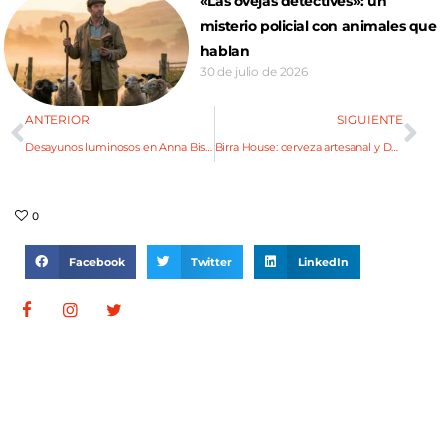
«Las ovejas detectives»: un
misterio policial con animales que
hablan
30 de julio de 2026
ANTERIOR
SIGUIENTE
Desayunos luminosos en Anna Bistró
Birra House: cerveza artesanal y DJ en plena Arístides
0
Facebook
Twitter
LinkedIn