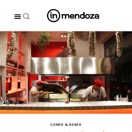
BODEGAS
GASTRONOMÍA
ARTE & CULTURA
MÚSICA
DÓNDE IR
TENDENCIAS
COMER & BEBER
ARQ & DISEÑO