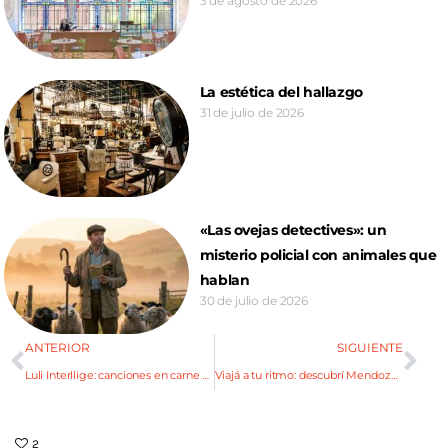
3 de agosto de 2026
La estética del hallazgo
31 de julio de 2026
«Las ovejas detectives»: un
misterio policial con animales que
hablan
30 de julio de 2026
ANTERIOR
SIGUIENTE
Luli Interllige: canciones en carne propia
Viajá a tu ritmo: descubrí Mendoza sobre ruedas
2