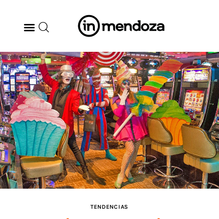
BODEGAS
GASTRONOMÍA
ARTE & CULTURA
MÚSICA
DÓNDE IR
TENDENCIAS
TENDENCIAS
ARQ & DISEÑO