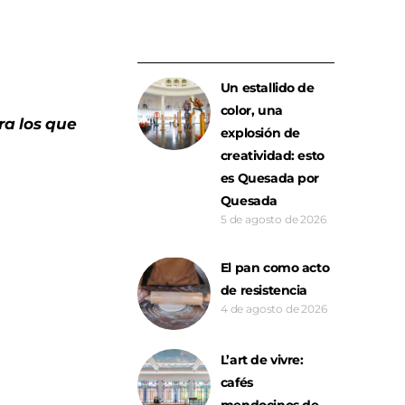
Un estallido de
color, una
ra los que
explosión de
creatividad: esto
es Quesada por
Quesada
5 de agosto de 2026
El pan como acto
de resistencia
4 de agosto de 2026
L’art de vivre:
cafés
mendocinos de