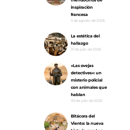
inspiración
francesa
3 de agosto de 2026
La estética del
hallazgo
31 de julio de 2026
«Las ovejas
detectives»: un
misterio policial
con animales que
hablan
30 de julio de 2026
Bitácora del
Viento: la nueva