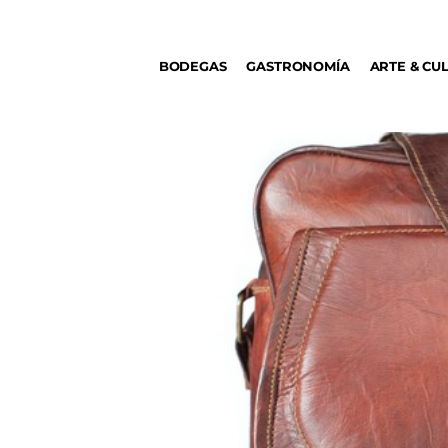
BODEGAS
BODEGAS
GASTRONOMÍA
ARTE & CU
GASTRONOMÍA
ARTE & CULTURA
MÚSICA
DÓNDE IR
TENDENCIAS
ARQ & DISEÑO
AGENDA