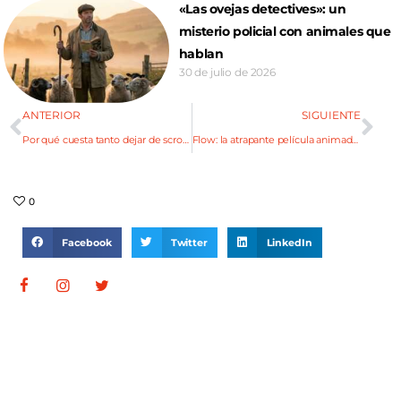
«Las ovejas detectives»: un
misterio policial con animales que
hablan
30 de julio de 2026
ANTERIOR
SIGUIENTE
Por qué cuesta tanto dejar de scrollear (y cómo salir del ciclo)
Flow: la atrapante película animada que conquistó los Óscars
0
Facebook
Twitter
LinkedIn