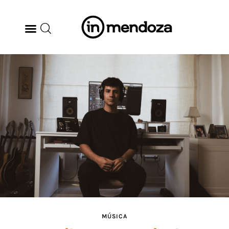
BODEGAS
GASTRONOMÍA
ARTE & CULTURA
MÚSICA
DÓNDE IR
TENDENCIAS
MÚSICA
ARQ & DISEÑO