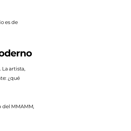
io es de
Moderno
 La artista,
te: ¿qué
exo del MMAMM,