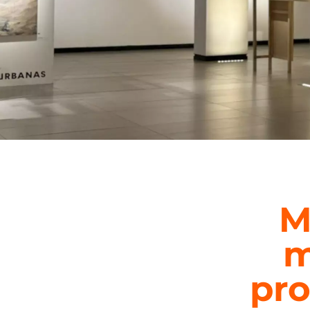
M
m
pro