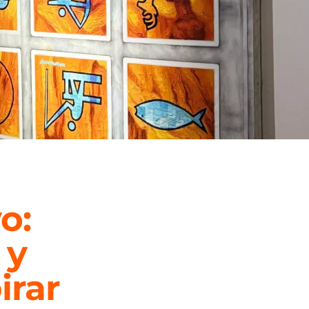
o:
 y
irar