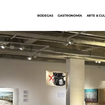
BODEGAS
BODEGAS
GASTRONOMÍA
ARTE & CU
GASTRONOMÍA
ARTE & CULTURA
MÚSICA
DÓNDE IR
TENDENCIAS
ARQ & DISEÑO
AGENDA