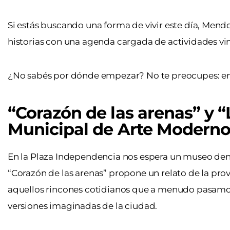
Si estás buscando una forma de vivir este día, Mendoza
historias con una agenda cargada de actividades vincu
¿No sabés por dónde empezar? No te preocupes: en 
“Corazón de las arenas” y “
Municipal de Arte Modern
En la Plaza Independencia nos espera un museo den
“Corazón de las arenas” propone un relato de la prov
aquellos rincones cotidianos que a menudo pasamos
versiones imaginadas de la ciudad.