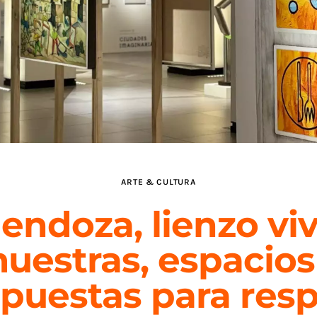
ARTE & CULTURA
endoza, lienzo viv
uestras, espacios
puestas para resp