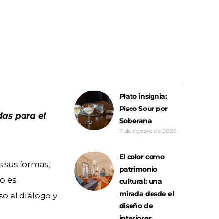
Plato insignia:
Pisco Sour por
das para el
Soberana
7 de agosto de 2026
El color como
s sus formas,
patrimonio
no es
cultural: una
mirada desde el
o al diálogo y
diseño de
interiores