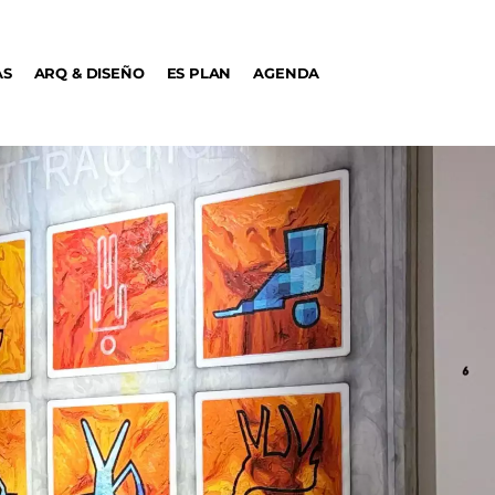
AS
ARQ & DISEÑO
ES PLAN
AGENDA