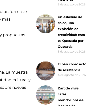
6 de agosto de 2026
color, formas e
Un estallido de
 y más.
color, una
explosión de
y propuestas.
creatividad: esto
es Quesada por
Quesada
5 de agosto de 2026
El pan como acto
de resistencia
na. La muestra
4 de agosto de 2026
tidad cultural y
 sobre nuevas
L’art de vivre:
cafés
mendocinos de
inspiración