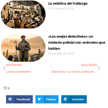
La estética del hallazgo
31 de julio de 2026
«Las ovejas detectives»: un
misterio policial con animales que
hablan
30 de julio de 2026
ANTERIOR
SIGUIENTE
La dulzura brasileña
Daiana Ruiz: La vida en puntas de pie
0
Facebook
Twitter
LinkedIn