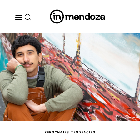
BODEGAS
GASTRONOMÍA
ARTE & CULTURA
MÚSICA
DÓNDE IR
TENDENCIAS
PERSONAJES
TENDENCIAS
ARQ & DISEÑO