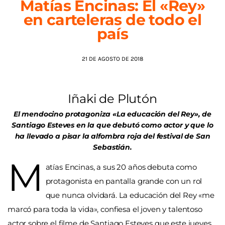
Matías Encinas: El «Rey»
en carteleras de todo el
AGENDA
país
21 DE AGOSTO DE 2018
Iñaki de Plutón
El mendocino protagoniza «La educación del Rey», de
Santiago Esteves en la que debutó como actor y que lo
ha llevado a pisar la alfombra roja del festival de San
Sebastián.
M
atías Encinas, a sus 20 años debuta como
protagonista en pantalla grande con un rol
que nunca olvidará. La educación del Rey «me
marcó para toda la vida», confiesa el joven y talentoso
actor sobre el filme de Santiago Esteves que este jueves