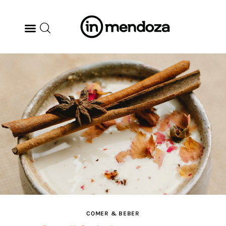
BODEGAS
GASTRONOMÍA
ARTE & CULTURA
MÚSICA
DÓNDE IR
TENDENCIAS
COMER & BEBER
ARQ & DISEÑO