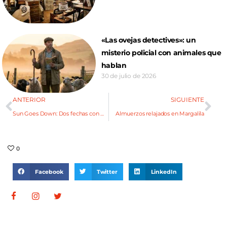
«Las ovejas detectives»: un
misterio policial con animales que
hablan
30 de julio de 2026
ANTERIOR
SIGUIENTE
Sun Goes Down: Dos fechas con Djs internacionales de lujo
Almuerzos relajados en Margalila
0
Facebook
Twitter
LinkedIn