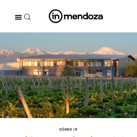
BODEGAS
GASTRONOMÍA
ARTE & CULTURA
MÚSICA
DÓNDE IR
TENDENCIAS
DÓNDE IR
ARQ & DISEÑO