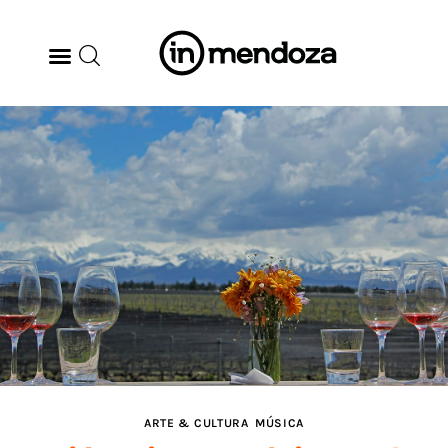
BODEGAS
GASTRONOMÍA
ARTE & CULTURA
MÚSICA
DÓNDE IR
TENDENCIAS
ARTE & CULTURA
MÚSICA
ARQ & DISEÑO