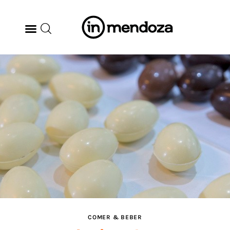
BODEGAS
GASTRONOMÍA
ARTE & CULTURA
MÚSICA
DÓNDE IR
TENDENCIAS
COMER & BEBER
ARQ & DISEÑO