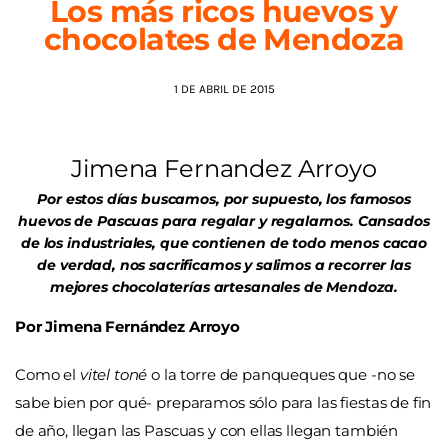
Los más ricos huevos y
chocolates de Mendoza
AGENDA
1 DE ABRIL DE 2015
Jimena Fernandez Arroyo
Por estos días buscamos, por supuesto, los famosos
huevos de Pascuas para regalar y regalarnos. Cansados
de los industriales, que contienen de todo menos cacao
de verdad, nos sacrificamos y salimos a recorrer las
mejores chocolaterías artesanales de Mendoza.
Por Jimena Fernández Arroyo
Como el
vitel toné
o la torre de panqueques que -no se
sabe bien por qué- preparamos sólo para las fiestas de fin
de año, llegan las Pascuas y con ellas llegan también