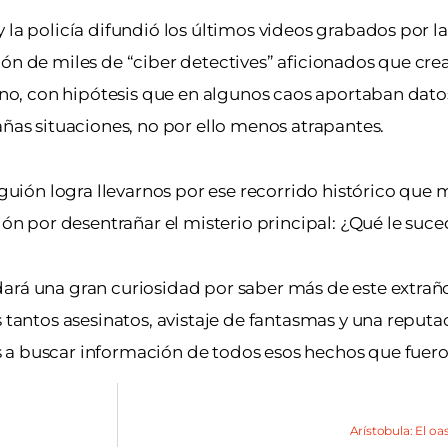
 la policía difundió los últimos videos grabados por l
ión de miles de “ciber detectives” aficionados que cre
ano, con hipótesis que en algunos caos aportaban datos 
añas situaciones, no por ello menos atrapantes.
 guión logra llevarnos por ese recorrido histórico que 
ión por desentrañar el misterio principal: ¿Qué le suce
ará una gran curiosidad por saber más de este extrañ
s tantos asesinatos, avistaje de fantasmas y una reputa
 a buscar información de todos esos hechos que fuero
Arístobula: El oa