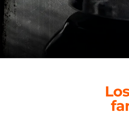
Los
fa