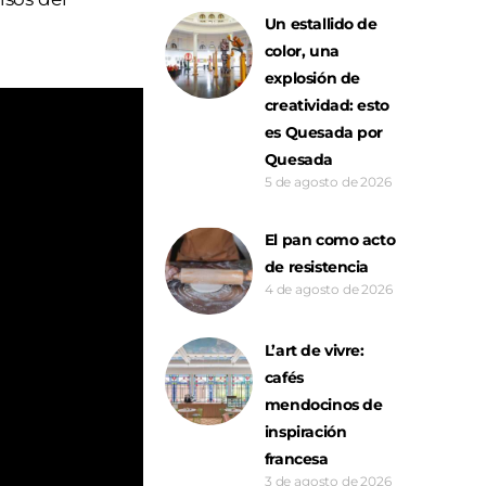
Un estallido de
color, una
explosión de
creatividad: esto
es Quesada por
Quesada
5 de agosto de 2026
El pan como acto
de resistencia
4 de agosto de 2026
L’art de vivre:
cafés
mendocinos de
inspiración
francesa
3 de agosto de 2026