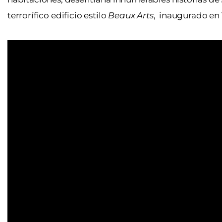
terrorífico edificio estilo
Beaux Arts
, inaugurado en 