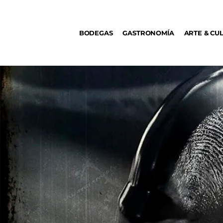
BODEGAS
BODEGAS
GASTRONOMÍA
ARTE & CU
GASTRONOMÍA
ARTE & CULTURA
MÚSICA
DÓNDE IR
TENDENCIAS
ARQ & DISEÑO
AGENDA