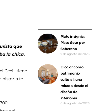
Plato insignia:
Pisco Sour por
urista que
Soberana
ba la chica.
7 de agosto de 2026
El color como
l Cecil, tiene
patrimonio
La historia te
cultural: una
mirada desde el
diseño de
interiores
 700
6 de agosto de 2026
isos del