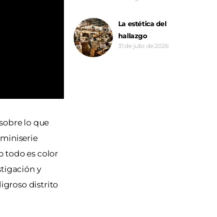
La estética del
hallazgo
31 de julio de 2026
sobre lo que
 miniserie
o todo es color
stigación y
igroso distrito