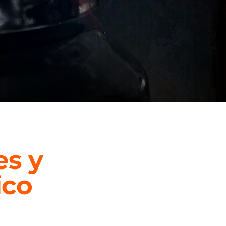
es y
ico