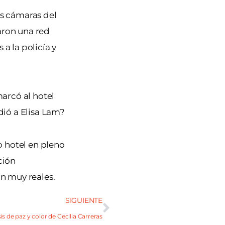
as cámaras del
aron una red
a la policía y
marcó al hotel
dió a Elisa Lam?
o hotel en pleno
ción
n muy reales.
SIGUIENTE
sis de paz y color de Cecilia Carreras