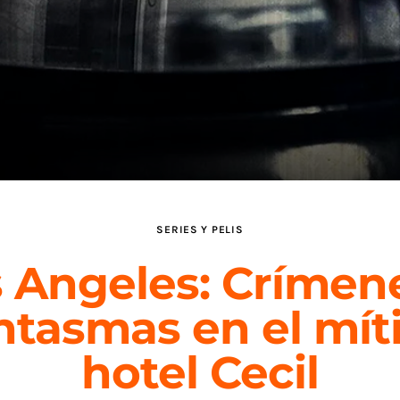
SERIES Y PELIS
 Angeles: Crímen
ntasmas en el mít
hotel Cecil