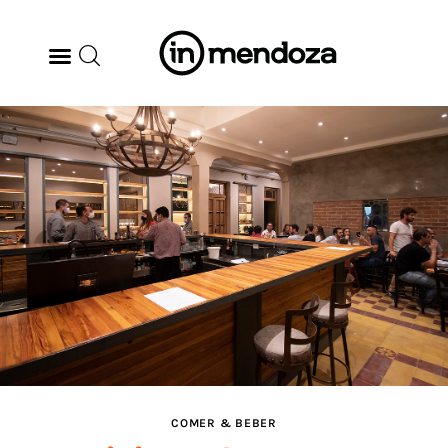
BODEGAS
GASTRONOMÍA
ARTE & CULTURA
MÚSICA
DÓNDE IR
TENDENCIAS
COMER & BEBER
ARQ & DISEÑO