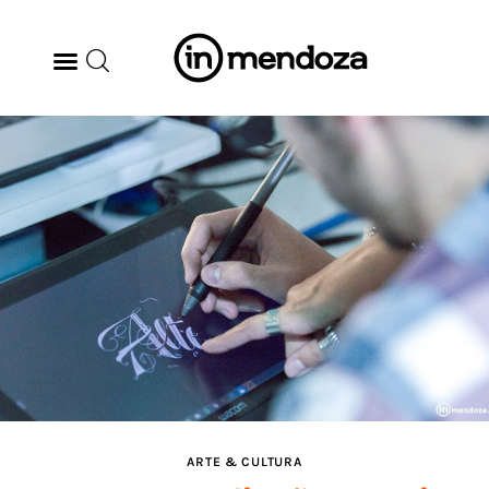
BODEGAS
GASTRONOMÍA
ARTE & CULTURA
MÚSICA
DÓNDE IR
TENDENCIAS
ARTE & CULTURA
ARQ & DISEÑO