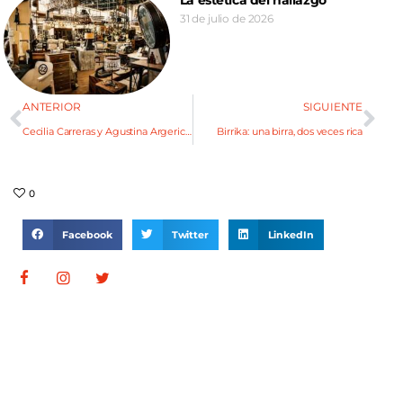
La estética del hallazgo
31 de julio de 2026
ANTERIOR
SIGUIENTE
Cecilia Carreras y Agustina Argerich: Mundos que convergen
Birrika: una birra, dos veces rica
0
Facebook
Twitter
LinkedIn