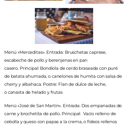
Menú «Merceditas». Entrada
: Bruschetas caprese,
escabeche de pollo y berenjenas en pan
casero.
Principal
:
Bondiola de cerdo braseada con puré
de batata ahumada, o c
anelones de humita con salsa de
cherry y albahaca.
Postre
:
Flan de dulce de leche,
o c
anasta de helado y frutas
Menú «José de San Martín».
Entrada
: Dos empanadas de
carne y brochetita de pollo.
Principal:
Vacío relleno de
cebolla y queso con papas a la crema, o f
ideos rellenos