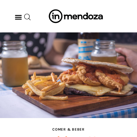
BODEGAS
GASTRONOMÍA
ARTE & CULTURA
MÚSICA
DÓNDE IR
TENDENCIAS
COMER & BEBER
ARQ & DISEÑO