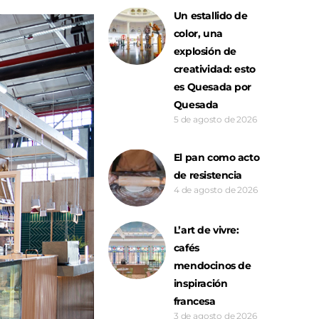
Un estallido de
color, una
explosión de
creatividad: esto
es Quesada por
Quesada
5 de agosto de 2026
El pan como acto
de resistencia
4 de agosto de 2026
L’art de vivre:
cafés
mendocinos de
inspiración
francesa
3 de agosto de 2026