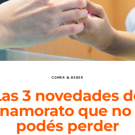
COMER & BEBER
Las 3 novedades d
nnamorato que no 
podés perder