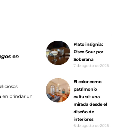
Plato insignia:
Pisco Sour por
egos en
Soberana
7 de agosto de 2026
El color como
eliciosos
patrimonio
a en brindar un
cultural: una
mirada desde el
diseño de
interiores
6 de agosto de 2026