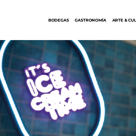
BODEGAS
BODEGAS
GASTRONOMÍA
ARTE & CU
GASTRONOMÍA
ARTE & CULTURA
MÚSICA
DÓNDE IR
TENDENCIAS
ARQ & DISEÑO
AGENDA