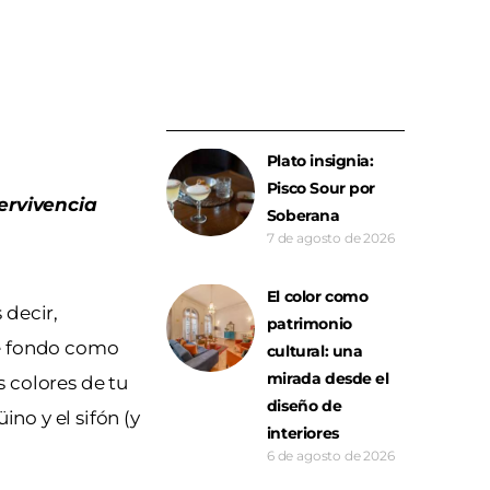
Plato insignia:
Pisco Sour por
ervivencia
Soberana
7 de agosto de 2026
El color como
 decir,
patrimonio
de fondo como
cultural: una
mirada desde el
 colores de tu
diseño de
no y el sifón (y
interiores
6 de agosto de 2026