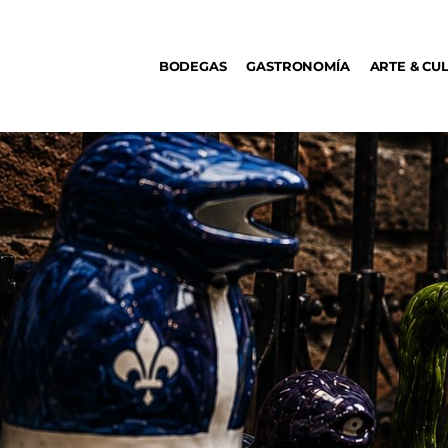
BODEGAS
BODEGAS
GASTRONOMÍA
ARTE & CU
GASTRONOMÍA
ARTE & CULTURA
MÚSICA
DÓNDE IR
TENDENCIAS
ARQ & DISEÑO
AGENDA