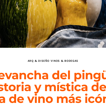
ARQ & DISEÑO
VINOS & BODEGAS
revancha del pingü
storia y mística de
ra de vino más icó