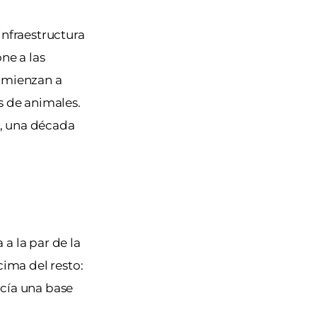
infraestructura
ne a las
comienzan a
s de animales.
e, una década
 a la par de la
cima del resto:
ecía una base