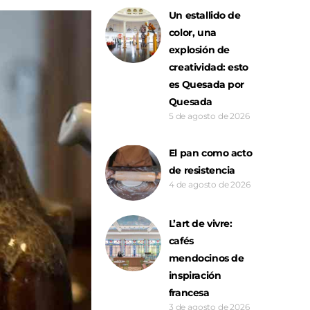
Un estallido de
color, una
explosión de
creatividad: esto
es Quesada por
Quesada
5 de agosto de 2026
El pan como acto
de resistencia
4 de agosto de 2026
L’art de vivre:
cafés
mendocinos de
inspiración
francesa
3 de agosto de 2026