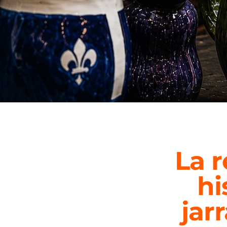
La 
hi
jar