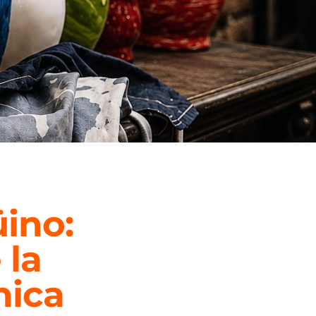
ino:
 la
nica