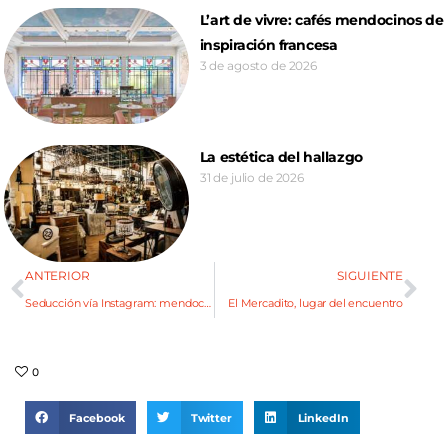
L’art de vivre: cafés mendocinos de
inspiración francesa
3 de agosto de 2026
La estética del hallazgo
31 de julio de 2026
ANTERIOR
SIGUIENTE
Seducción vía Instagram: mendocinas que tenés que seguir
El Mercadito, lugar del encuentro
0
Facebook
Twitter
LinkedIn