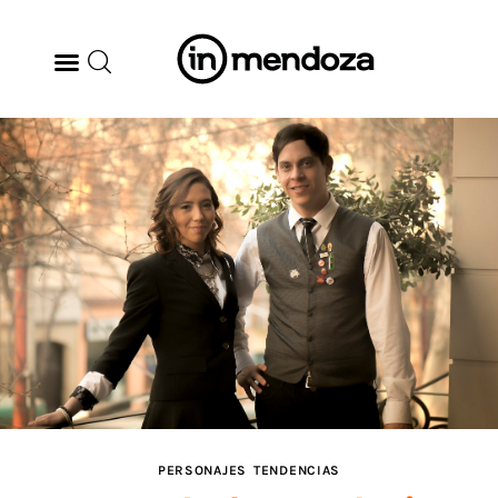
BODEGAS
GASTRONOMÍA
ARTE & CULTURA
MÚSICA
DÓNDE IR
TENDENCIAS
PERSONAJES
TENDENCIAS
ARQ & DISEÑO