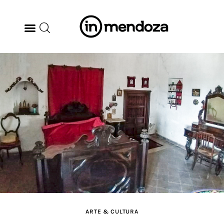
BODEGAS
GASTRONOMÍA
ARTE & CULTURA
MÚSICA
DÓNDE IR
TENDENCIAS
ARTE & CULTURA
ARQ & DISEÑO