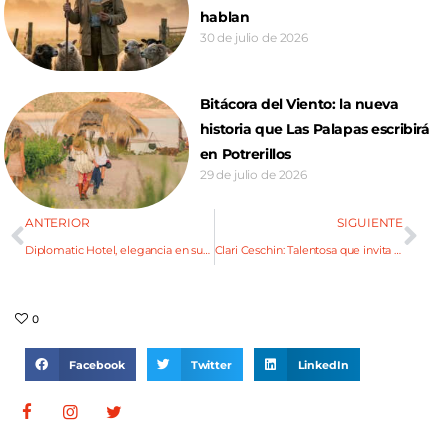
hablan
30 de julio de 2026
Bitácora del Viento: la nueva
historia que Las Palapas escribirá
en Potrerillos
29 de julio de 2026
ANTERIOR
SIGUIENTE
Diplomatic Hotel, elegancia en sus renovados espacios
Clari Ceschin: Talentosa que invita a divertirte
0
Facebook
Twitter
LinkedIn