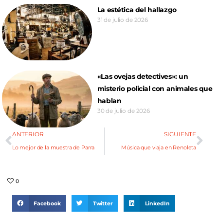
La estética del hallazgo
31 de julio de 2026
«Las ovejas detectives»: un
misterio policial con animales que
hablan
30 de julio de 2026
ANTERIOR
SIGUIENTE
Lo mejor de la muestra de Parra
Música que viaja en Renoleta
0
Facebook
Twitter
LinkedIn