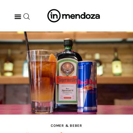
BODEGAS
GASTRONOMÍA
ARTE & CULTURA
MÚSICA
DÓNDE IR
TENDENCIAS
COMER & BEBER
ARQ & DISEÑO