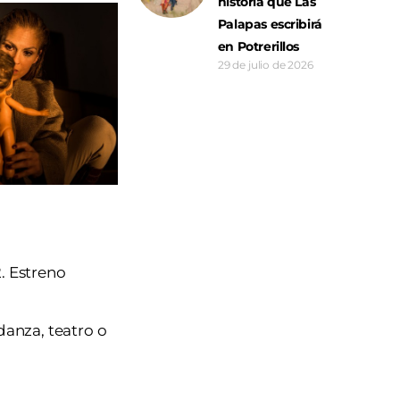
historia que Las
Palapas escribirá
en Potrerillos
29 de julio de 2026
2. Estreno
danza, teatro o