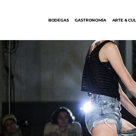
BODEGAS
BODEGAS
GASTRONOMÍA
ARTE & CU
GASTRONOMÍA
ARTE & CULTURA
MÚSICA
DÓNDE IR
TENDENCIAS
ARQ & DISEÑO
AGENDA