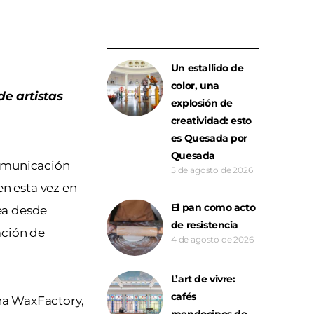
Un estallido de
color, una
e artistas
explosión de
creatividad: esto
es Quesada por
Quesada
comunicación
5 de agosto de 2026
n esta vez en
El pan como acto
tea desde
de resistencia
ación de
4 de agosto de 2026
L’art de vivre:
cafés
na WaxFactory,
mendocinos de