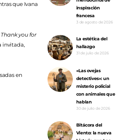
ntras que Ivana
inspiración
francesa
3 de agosto de 2026
e
Thank you for
La estética del
a invitada,
hallazgo
31 de julio de 2026
«Las ovejas
asadas en
detectives»: un
misterio policial
con animales que
hablan
30 de julio de 2026
Bitácora del
Viento: la nueva