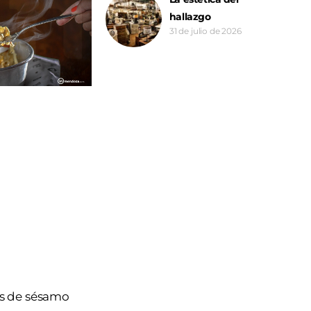
hallazgo
31 de julio de 2026
las de sésamo