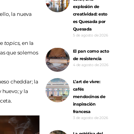
explosión de
llo, la nueva
creatividad: esto
es Quesada por
Quesada
5 de agosto de 2026
de
topics
, en la
El pan como acto
esas que solemos
de resistencia
4 de agosto de 2026
eso cheddar; la
L’art de vivre:
cafés
 huevo; y la
mendocinos de
ceta.
inspiración
francesa
3 de agosto de 2026
La estética del