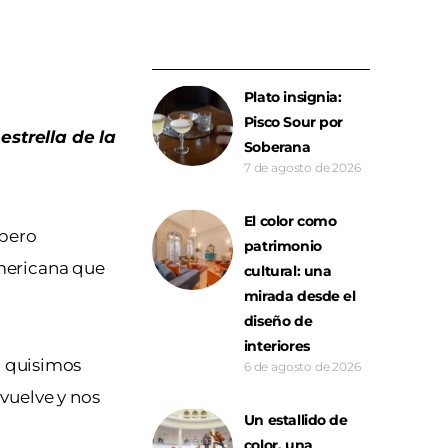
Plato insignia:
Pisco Sour por
estrella de la
Soberana
7 de agosto de 2026
El color como
 pero
patrimonio
americana que
cultural: una
mirada desde el
diseño de
interiores
,
quisimos
6 de agosto de 2026
 vuelve y nos
Un estallido de
color, una