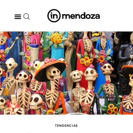
BODEGAS
GASTRONOMÍA
ARTE & CULTURA
MÚSICA
DÓNDE IR
TENDENCIAS
TENDENCIAS
ARQ & DISEÑO