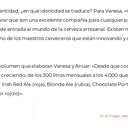
entidad, ¿en qué identidad se traduce? Para Vanesa, «
gurar que son una excelente compañía para cualquier pl
de entrada al mundo de la cerveza artesanal. Existen m
mano de los maestros cerveceros que están innovando y
el volumen que elaboran Vanesa y Anuar: «Desde que 
creciendo, de los 300 litros mensuales a los 4.000 q
rish Red Ale (roja), Blonde Ale (rubia), Chocolate Port
r rojizo)».
En el Fuego: s