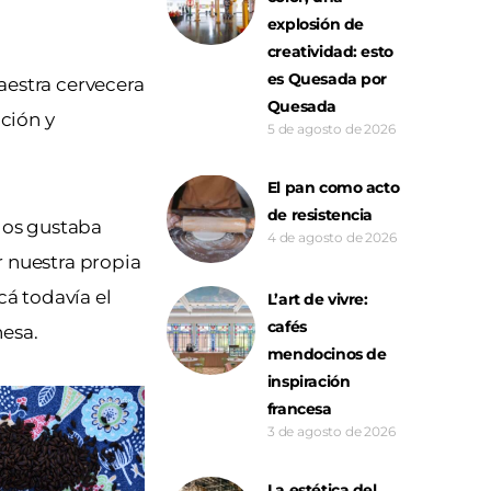
explosión de
creatividad: esto
es Quesada por
maestra cervecera
Quesada
ución y
5 de agosto de 2026
El pan como acto
de resistencia
 Nos gustaba
4 de agosto de 2026
r nuestra propia
cá todavía el
L’art de vivre:
cafés
nesa.
mendocinos de
inspiración
francesa
3 de agosto de 2026
La estética del