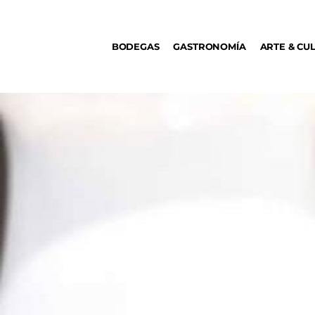
BODEGAS
BODEGAS
GASTRONOMÍA
ARTE & CU
GASTRONOMÍA
ARTE & CULTURA
MÚSICA
DÓNDE IR
TENDENCIAS
ARQ & DISEÑO
AGENDA