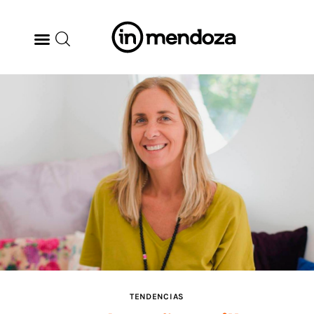
BODEGAS
GASTRONOMÍA
ARTE & CULTURA
MÚSICA
DÓNDE IR
TENDENCIAS
TENDENCIAS
ARQ & DISEÑO