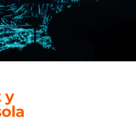
 y
sola