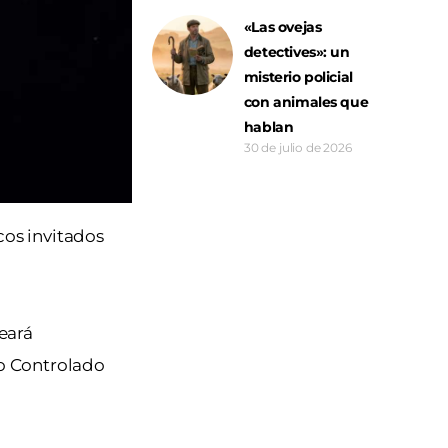
«Las ovejas
detectives»: un
misterio policial
con animales que
hablan
30 de julio de 2026
cos invitados
eará
lo Controlado