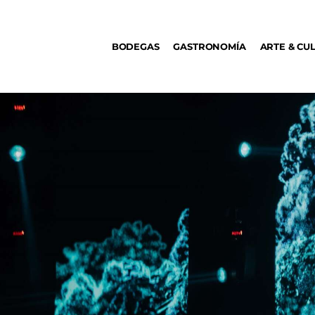
BODEGAS
BODEGAS
GASTRONOMÍA
ARTE & CU
GASTRONOMÍA
ARTE & CULTURA
MÚSICA
DÓNDE IR
TENDENCIAS
ARQ & DISEÑO
AGENDA