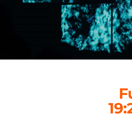
F
19: