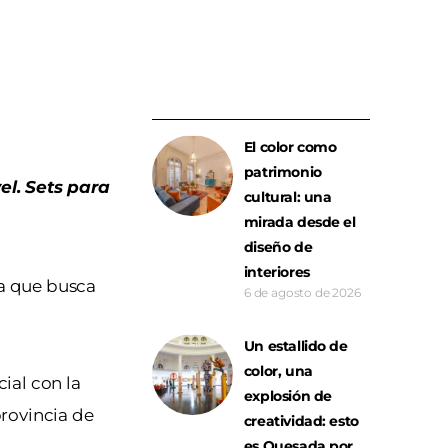
El color como
patrimonio
el. Sets para
cultural: una
mirada desde el
diseño de
interiores
a que busca
6 de agosto de 2026
Un estallido de
color, una
ial con la
explosión de
provincia de
creatividad: esto
es Quesada por