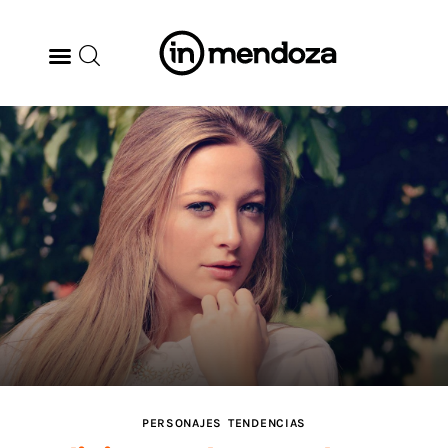
BODEGAS
GASTRONOMÍA
ARTE & CULTURA
MÚSICA
DÓNDE IR
TENDENCIAS
PERSONAJES
TENDENCIAS
ARQ & DISEÑO