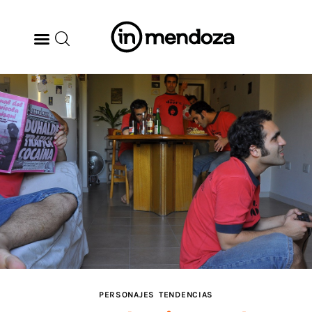
BODEGAS
GASTRONOMÍA
ARTE & CULTURA
MÚSICA
DÓNDE IR
TENDENCIAS
PERSONAJES
TENDENCIAS
ARQ & DISEÑO