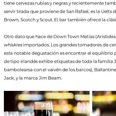
tiene cervezas rubias y negras y recientemente tamb
servir tirada que proviene de San Rafael, es la Uelts
Brown, Scotch y Scout. El bar también ofrece la clás
Otro dato que hace de Down Town Matías (Arístides V
whiskies
importados. Los grandes tomadores de cerv
esta notable degustación es encontrar el equilibrio p
de tipo irlandés exhibe etiquetas de toda la familia
bambolearsa con el vaivén de los barcos), Ballantine
Jack, y la marca Jim Beam.