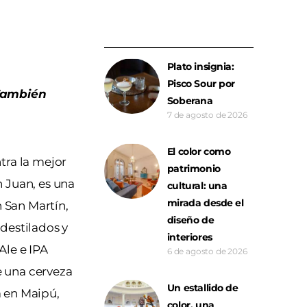
Plato insignia:
Pisco Sour por
 También
Soberana
7 de agosto de 2026
El color como
tra la mejor
patrimonio
n Juan, es una
cultural: una
mirada desde el
 San Martín,
diseño de
destilados y
interiores
Ale e IPA
6 de agosto de 2026
e una cerveza
Un estallido de
a en Maipú,
color, una