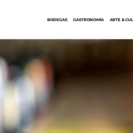
BODEGAS
BODEGAS
GASTRONOMÍA
ARTE & CU
GASTRONOMÍA
ARTE & CULTURA
MÚSICA
DÓNDE IR
TENDENCIAS
ARQ & DISEÑO
AGENDA