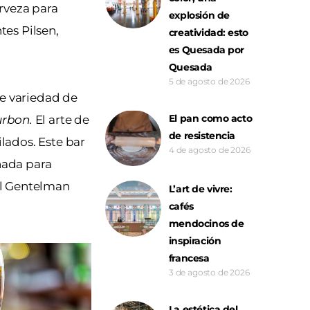
rveza para
explosión de
tes Pilsen,
creatividad: esto
es Quesada por
Quesada
5 de agosto de 2026
te variedad de
El pan como acto
rbon.
El arte de
de resistencia
ilados. Este bar
4 de agosto de 2026
ñada para
 el Gentelman
L’art de vivre:
cafés
mendocinos de
inspiración
francesa
3 de agosto de 2026
La estética del