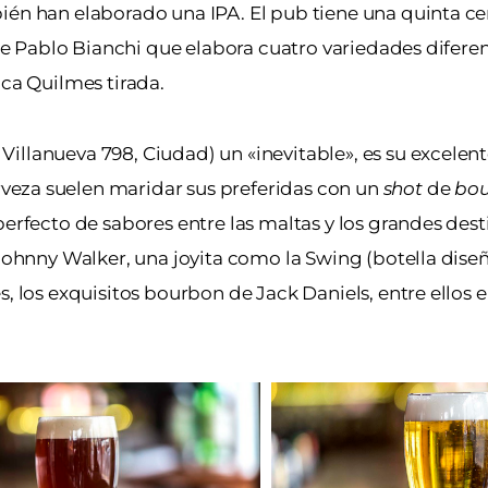
ién han elaborado una IPA. El pub tiene una quinta ce
 de Pablo Bianchi que elabora cuatro variedades diferen
ica Quilmes tirada.
illanueva 798, Ciudad) un «inevitable», es su excelen
eza suelen maridar sus preferidas con un
shot
de
bou
erfecto de sabores entre las maltas y los grandes dest
 Johnny Walker, una joyita como la Swing (botella dise
s, los exquisitos bourbon de Jack Daniels, entre ellos