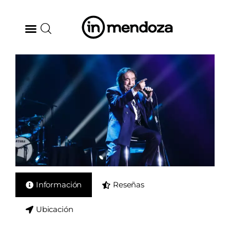
BODEGAS
GASTRONOMÍA
ARTE & CULTURA
MÚSICA
DÓNDE IR
Información
Reseñas
TENDENCIAS
Ubicación
ARQ & DISEÑO