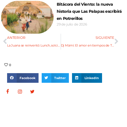
Bitácora del Viento: la nueva
historia que Las Palapas escribirá
en Potrerillos
29 de julio de 2026
ANTERIOR
SIGUIENTE
La Juana se reinventó: Lunch, solcito y musiquita
Dj Mämi: El amor en tiempos de Trap
0
Facebook
Twitter
LinkedIn