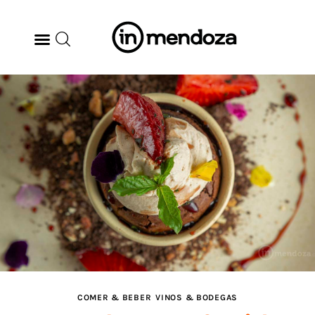
BODEGAS
GASTRONOMÍA
ARTE & CULTURA
MÚSICA
DÓNDE IR
TENDENCIAS
COMER & BEBER
VINOS & BODEGAS
ARQ & DISEÑO