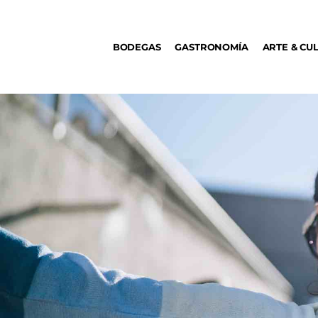
BODEGAS
BODEGAS
GASTRONOMÍA
ARTE & CU
GASTRONOMÍA
ARTE & CULTURA
MÚSICA
DÓNDE IR
TENDENCIAS
ARQ & DISEÑO
AGENDA