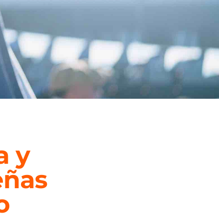
a y
eñas
o