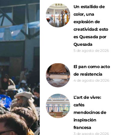
Un estallido de
color, una
explosión de
creatividad: esto
es Quesada por
Quesada
5 de agosto de 2026
El pan como acto
de resistencia
4 de agosto de 2026
L’art de vivre:
cafés
mendocinos de
inspiración
francesa
3 de agosto de 2026