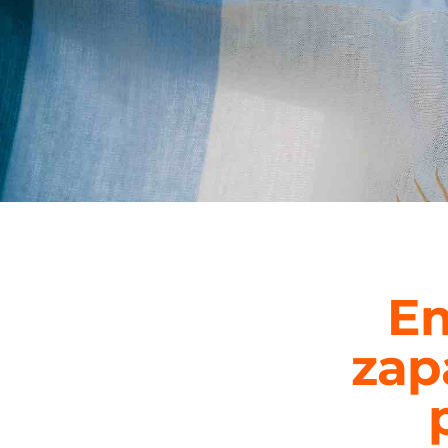
Em
zap