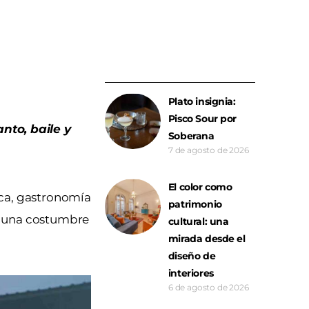
Plato insignia:
Pisco Sour por
nto, baile y
Soberana
7 de agosto de 2026
El color como
ica, gastronomía
patrimonio
en una costumbre
cultural: una
mirada desde el
diseño de
interiores
6 de agosto de 2026