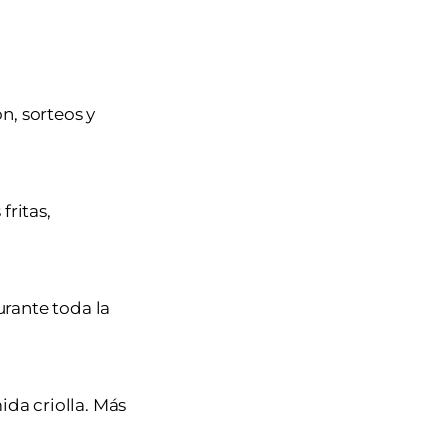
n, sorteos y
fritas,
rante toda la
ida criolla. Más