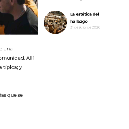
La estética del
hallazgo
31 de julio de 2026
de una
omunidad. Allí
 típica; y
ñas que se