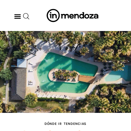
BODEGAS
GASTRONOMÍA
ARTE & CULTURA
MÚSICA
DÓNDE IR
TENDENCIAS
DÓNDE IR
TENDENCIAS
ARQ & DISEÑO