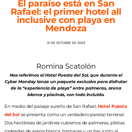
El paraíso está en San
Rafael: el primer hotel all
AGENDA
inclusive con playa en
Mendoza
31 DE OCTUBRE DE 2025
Romina Scatolón
Nos referimos al Hotel Puesta del Sol, que durante el
Cyber Monday lanza un paquete exclusivo para disfrutar
de la “experiencia de playa” entre palmeras, arena
blanca y piscinas, con todo incluido.
En medio del paisaje sureño de San Rafael,
Hotel Puesta
del Sol
se presenta como un verdadero paraíso terrenal.
Dos hectáreas de jardines cubiertos de palmeras, piletas
rodeadas de arena blanca, hamacas y un bar junto al