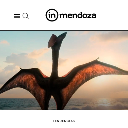
BODEGAS
GASTRONOMÍA
ARTE & CULTURA
MÚSICA
DÓNDE IR
TENDENCIAS
TENDENCIAS
ARQ & DISEÑO