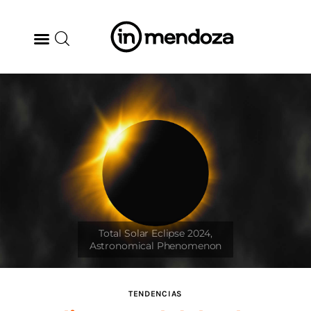
BODEGAS
GASTRONOMÍA
ARTE & CULTURA
MÚSICA
DÓNDE IR
TENDENCIAS
TENDENCIAS
ARQ & DISEÑO