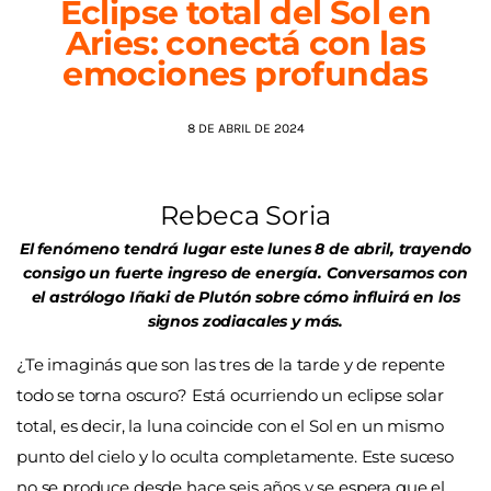
Eclipse total del Sol en
Aries: conectá con las
AGENDA
emociones profundas
8 DE ABRIL DE 2024
Rebeca Soria
El fenómeno tendrá lugar este lunes 8 de abril, trayendo
consigo un fuerte ingreso de energía. Conversamos con
el astrólogo Iñaki de Plutón sobre cómo influirá en los
signos zodiacales y más.
¿Te imaginás que son las tres de la tarde y de repente
todo se torna oscuro? Está ocurriendo un eclipse solar
total, es decir, la luna coincide con el Sol en un mismo
punto del cielo y lo oculta completamente. Este suceso
no se produce desde hace seis años y se espera que el