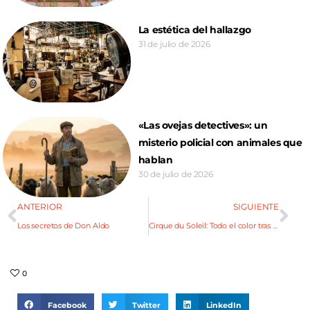
La estética del hallazgo
31 de julio de 2026
«Las ovejas detectives»: un
misterio policial con animales que
hablan
30 de julio de 2026
ANTERIOR
SIGUIENTE
Los secretos de Don Aldo
Cirque du Soleil: Todo el color tras bambalinas
0
Facebook
Twitter
LinkedIn