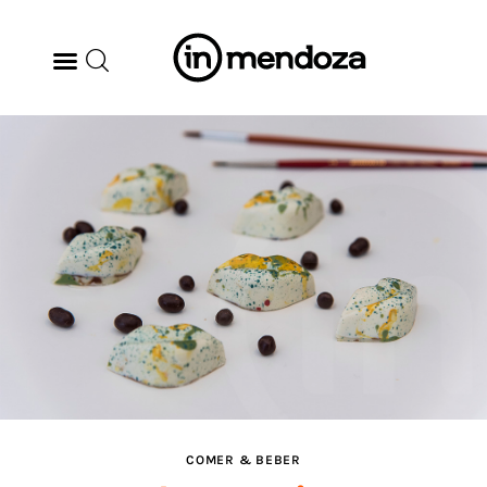
BODEGAS
GASTRONOMÍA
ARTE & CULTURA
MÚSICA
DÓNDE IR
TENDENCIAS
COMER & BEBER
ARQ & DISEÑO