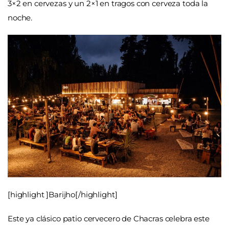
3×2 en cervezas y un 2×1 en tragos con cerveza toda la
noche.
[highlight ]Barijho[/highlight]
Este ya clásico patio cervecero de Chacras celebra este