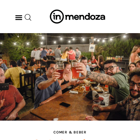
BODEGAS
GASTRONOMÍA
ARTE & CULTURA
MÚSICA
DÓNDE IR
TENDENCIAS
COMER & BEBER
ARQ & DISEÑO