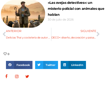
«Las ovejas detectives»: un
misterio policial con animales que
hablan
30 de julio de 2026
ANTERIOR
SIGUIENTE
Delicias Thai y coctelería de autor en Krabï
DECO+: diseño, decoración y paisajismo en la Casa Giol
0
Facebook
Twitter
LinkedIn