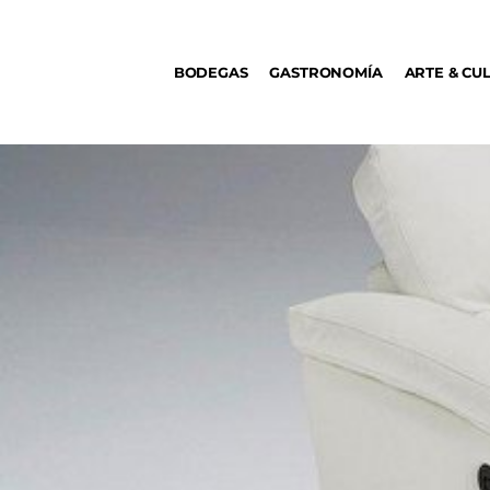
BODEGAS
BODEGAS
GASTRONOMÍA
ARTE & CU
GASTRONOMÍA
ARTE & CULTURA
MÚSICA
DÓNDE IR
TENDENCIAS
ARQ & DISEÑO
AGENDA