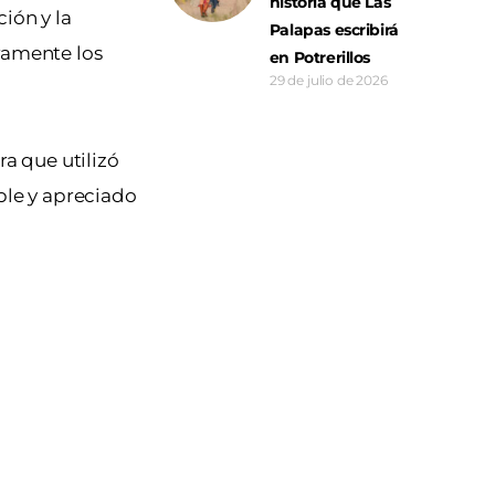
historia que Las
ción y la
Palapas escribirá
ramente los
en Potrerillos
29 de julio de 2026
ra que utilizó
ble y apreciado