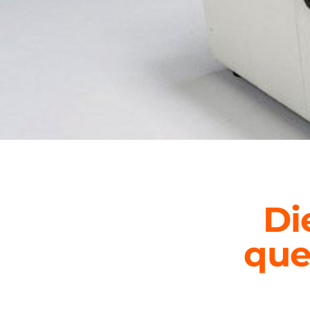
Di
que