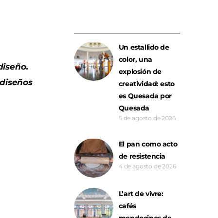
Un estallido de
color, una
iseño.
explosión de
 diseños
creatividad: esto
es Quesada por
Quesada
5 de agosto de 2026
El pan como acto
de resistencia
4 de agosto de 2026
L’art de vivre:
cafés
mendocinos de