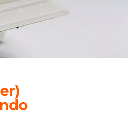
er)
undo