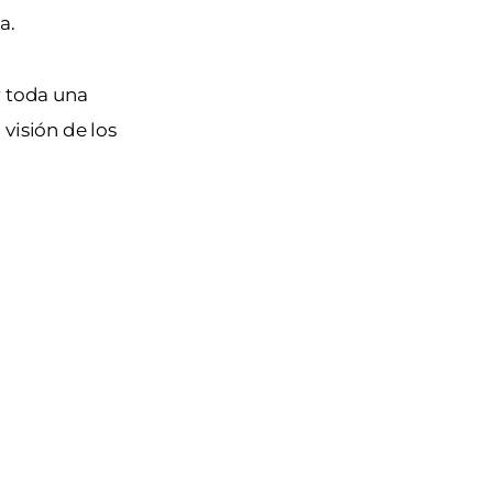
a.
r toda una
visión de los