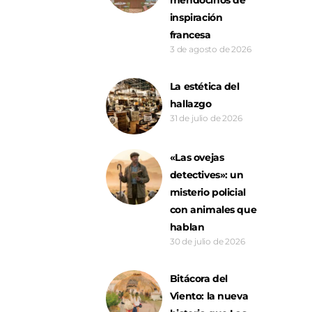
inspiración
francesa
3 de agosto de 2026
La estética del
hallazgo
31 de julio de 2026
«Las ovejas
detectives»: un
misterio policial
con animales que
hablan
30 de julio de 2026
Bitácora del
Viento: la nueva