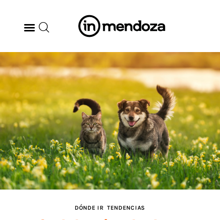
BODEGAS
GASTRONOMÍA
ARTE & CULTURA
MÚSICA
DÓNDE IR
TENDENCIAS
DÓNDE IR
TENDENCIAS
ARQ & DISEÑO