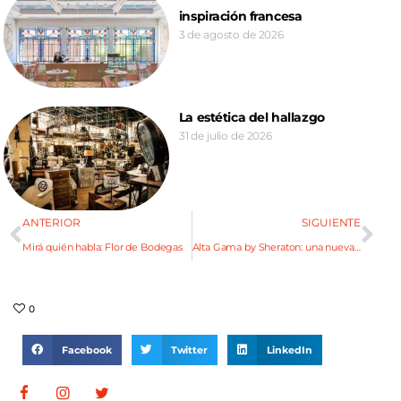
inspiración francesa
3 de agosto de 2026
La estética del hallazgo
31 de julio de 2026
ANTERIOR
SIGUIENTE
Mirá quién habla: Flor de Bodegas
Alta Gama by Sheraton: una nueva e imperdible edición
0
Facebook
Twitter
LinkedIn