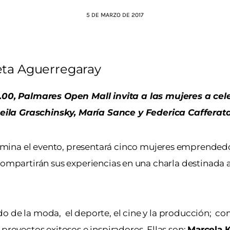
5 DE MARZO DE 2017
eta Aguerregaray
10.00, Palmares Open Mall invita a las mujeres a cel
eila Graschinsky, María Sance y Federica Cafferata
mina el evento, presentará cinco mujeres emprendedo
 compartirán sus experiencias en una charla destinada a
do de la moda, el deporte, el cine y la producción; 
proyectos exitosos e inspiradores. Ellas son:
Marcela 