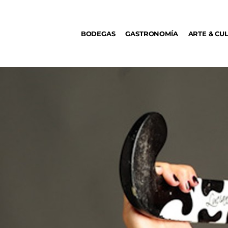
BODEGAS
BODEGAS
GASTRONOMÍA
ARTE & CU
GASTRONOMÍA
ARTE & CULTURA
MÚSICA
DÓNDE IR
TENDENCIAS
ARQ & DISEÑO
AGENDA