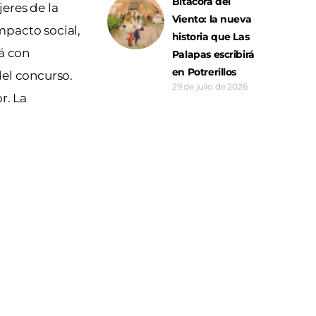
Bitácora del
eres de la
Viento: la nueva
mpacto social,
historia que Las
á con
Palapas escribirá
en Potrerillos
del concurso.
29 de julio de 2026
r. La