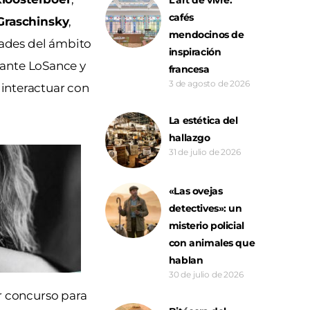
cafés
Graschinsky
,
mendocinos de
dades del ámbito
inspiración
mante LoSance y
francesa
3 de agosto de 2026
e interactuar con
La estética del
hallazgo
31 de julio de 2026
«Las ovejas
detectives»: un
misterio policial
con animales que
hablan
30 de julio de 2026
er concurso para