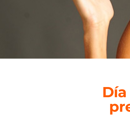
Día
pr