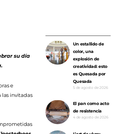
Un estallido de
color, una
ebrar su día
explosión de
.
creatividad: esto
es Quesada por
Quesada
ras e
5 de agosto de 2026
 las invitadas
El pan como acto
de resistencia
4 de agosto de 2026
comprometidas
Kloosterboer
,
L’art de vivre: