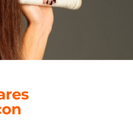
ares
con