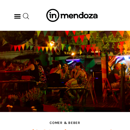
BODEGAS
GASTRONOMÍA
ARTE & CULTURA
MÚSICA
DÓNDE IR
TENDENCIAS
COMER & BEBER
ARQ & DISEÑO