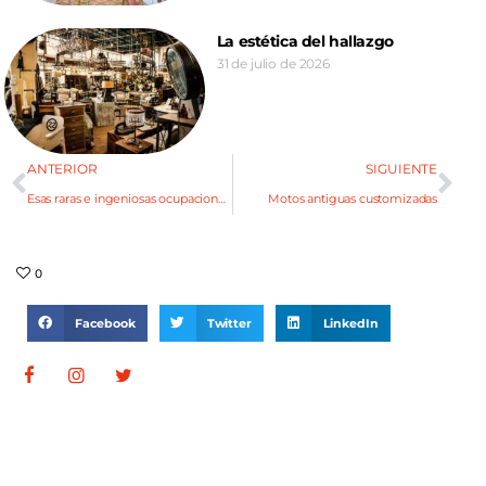
La estética del hallazgo
31 de julio de 2026
ANTERIOR
SIGUIENTE
Esas raras e ingeniosas ocupaciones (m’hijo no es dotor)
Motos antiguas customizadas
0
Facebook
Twitter
LinkedIn