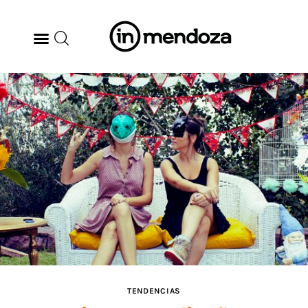
BODEGAS
GASTRONOMÍA
ARTE & CULTURA
MÚSICA
DÓNDE IR
TENDENCIAS
TENDENCIAS
ARQ & DISEÑO