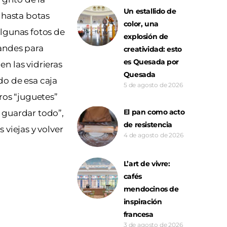
Un estallido de
 hasta botas
color, una
lgunas fotos de
explosión de
randes para
creatividad: esto
es Quesada por
en las vidrieras
Quesada
do de esa caja
5 de agosto de 2026
ros “juguetes”
El pan como acto
 guardar todo”,
de resistencia
viejas y volver
4 de agosto de 2026
L’art de vivre:
cafés
mendocinos de
inspiración
francesa
3 de agosto de 2026