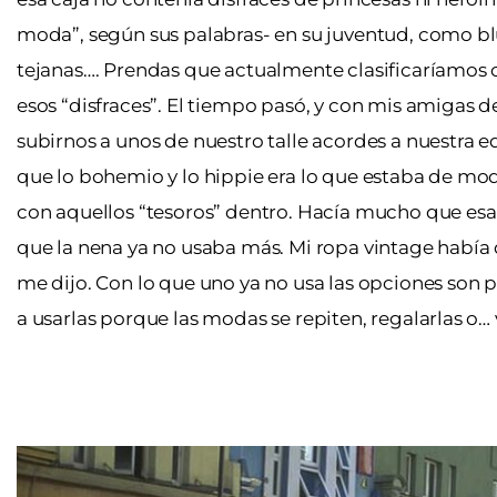
moda”, según sus palabras- en su juventud, como blu
tejanas…. Prendas que actualmente clasificaríamos 
esos “disfraces”. El tiempo pasó, y con mis amigas
subirnos a unos de nuestro talle acordes a nuestra ed
que lo bohemio y lo hippie era lo que estaba de mo
con aquellos “tesoros” dentro. Hacía mucho que esa 
que la nena ya no usaba más. Mi ropa vintage había
me dijo. Con lo que uno ya no usa las opciones son p
a usarlas porque las modas se repiten, regalarlas o…