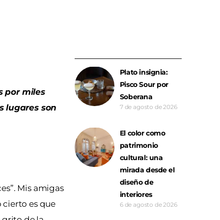
Plato insignia:
Pisco Sour por
 por miles
Soberana
s lugares son
7 de agosto de 2026
El color como
patrimonio
cultural: una
mirada desde el
diseño de
ces”. Mis amigas
interiores
 cierto es que
6 de agosto de 2026
grito de la