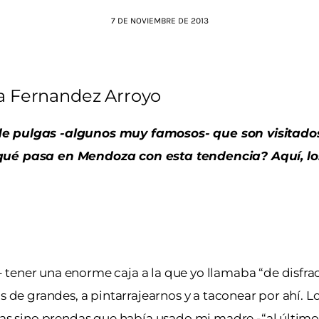
7 DE NOVIEMBRE DE 2013
a Fernandez Arroyo
 pulgas -algunos muy famosos- que son visitados
 ¿qué pasa en Mendoza con esta tendencia? Aquí, lo
 tener una enorme caja a la que yo llamaba “de disfra
s de grandes, a pintarrajearnos y a taconear por ahí. Lo
nas sino prendas que había usado mi madre -“al último 