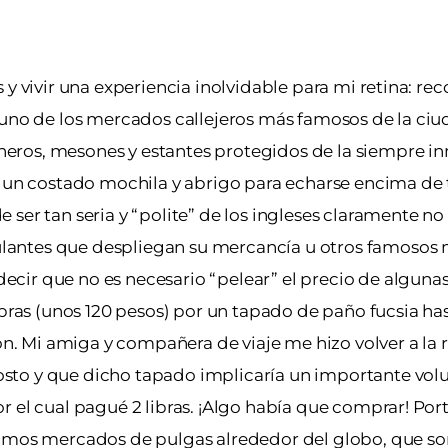
y vivir una experiencia inolvidable para mi retina: rec
e uno de los mercados callejeros más famosos de la ci
ros, mesones y estantes protegidos de la siempre in
a un costado mochila y abrigo para echarse encima de 
er tan seria y “polite” de los ingleses claramente no 
lantes que despliegan su mercancía u otros famosos
cir que no es necesario “pelear” el precio de alguna
bras (unos 120 pesos) por un tapado de paño fucsia has
ón. Mi amiga y compañera de viaje me hizo volver a la r
sto y que dicho tapado implicaría un importante vo
r el cual pagué 2 libras. ¡Algo había que comprar! Por
simos mercados de pulgas alrededor del globo, que son