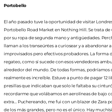
Portobello
El año pasado tuve la oportunidad de visitar Londres 
Portobello Road Market en Nothing Hill. Se trata d
por su ropa de segunda mano y antigüedades. Perche
llaman a los transeúntes a curiosear y a abandonar 
improvisados pero efectivos probadores. La forma de s
regateo, como sí sucede con esos vendedores ambu
alrededor del mundo. De todas formas, podríamos de
realmente es increíble. Estuve a punto de pagar 12 li
presillas que indicaban que solo le faltaba su cintur
recordarme que volábamos en aerolíneas de bajo co
extra… Puchereando, me fui con un blazer de Zara po
de los más grandes, pero no es el único. Hay muchí