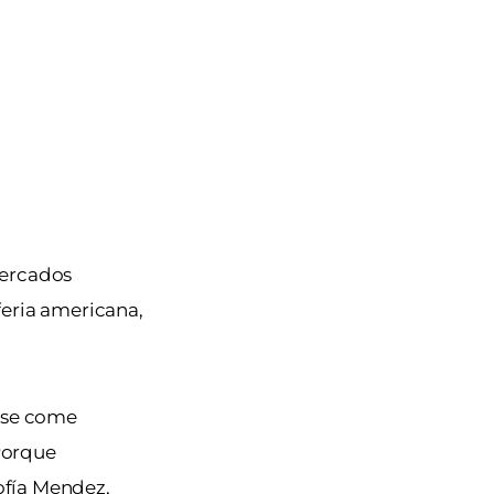
mercados
feria americana,
n se come
Porque
ofía Mendez,