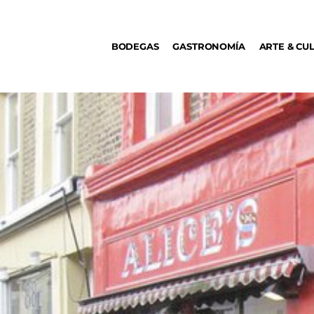
BODEGAS
BODEGAS
GASTRONOMÍA
ARTE & CU
GASTRONOMÍA
ARTE & CULTURA
MÚSICA
DÓNDE IR
TENDENCIAS
ARQ & DISEÑO
AGENDA