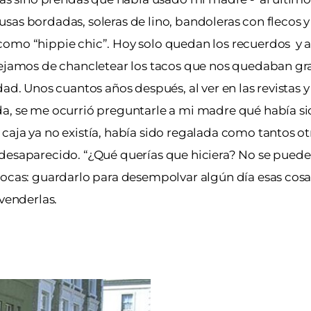
sas bordadas, soleras de lino, bandoleras con flecos y
como “hippie chic”. Hoy solo quedan los recuerdos y a
 dejamos de chancletear los tacos que nos quedaban g
ad. Unos cuantos años después, al ver en las revistas y 
da, se me ocurrió preguntarle a mi madre qué había si
caja ya no existía, había sido regalada como tantos ot
 desaparecido. “¿Qué querías que hiciera? No se puede
ocas: guardarlo para desempolvar algún día esas cosas 
 venderlas.