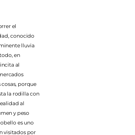
orrer el
udad, conocido
minente lluvia
todo, en
incita al
 mercados
s cosas, porque
ta la rodilla con
ealidad al
lumen y peso
tobello es uno
 visitados por