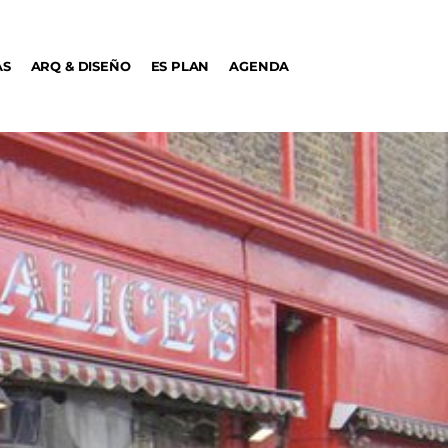
AS
ARQ & DISEÑO
ES PLAN
AGENDA