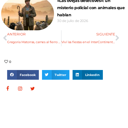
«Las ovejas detectives»: un
misterio policial con animales que
hablan
30 de julio de 2026
ANTERIOR
SIGUIENTE
Gregoria Matorras, carnes al fierro y mucha historia
Viví las fiestas en el InterContinental
0
Facebook
Twitter
LinkedIn