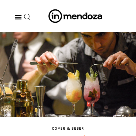
BODEGAS
GASTRONOMÍA
ARTE & CULTURA
MÚSICA
DÓNDE IR
TENDENCIAS
COMER & BEBER
ARQ & DISEÑO