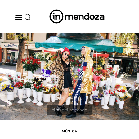
BODEGAS
GASTRONOMÍA
ARTE & CULTURA
MÚSICA
DÓNDE IR
TENDENCIAS
MÚSICA
ARQ & DISEÑO