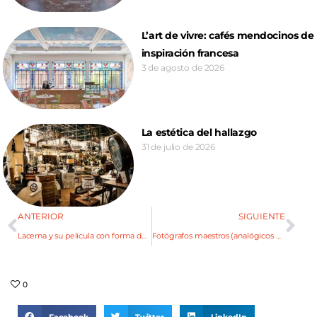
L’art de vivre: cafés mendocinos de
inspiración francesa
3 de agosto de 2026
La estética del hallazgo
31 de julio de 2026
ANTERIOR
SIGUIENTE
Lacerna y su película con forma de disco
Fotógrafos maestros (analógicos o digitales)
0
Facebook
Twitter
LinkedIn