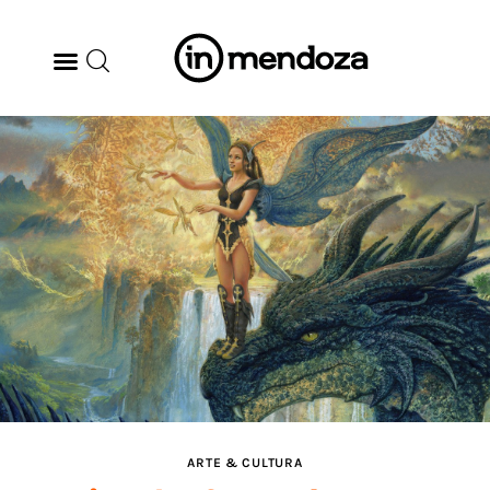
BODEGAS
GASTRONOMÍA
ARTE & CULTURA
MÚSICA
DÓNDE IR
TENDENCIAS
ARTE & CULTURA
ARQ & DISEÑO