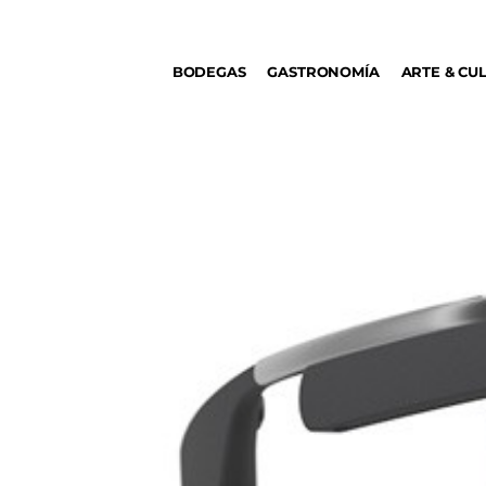
BODEGAS
BODEGAS
GASTRONOMÍA
ARTE & CU
GASTRONOMÍA
ARTE & CULTURA
MÚSICA
DÓNDE IR
TENDENCIAS
ARQ & DISEÑO
AGENDA