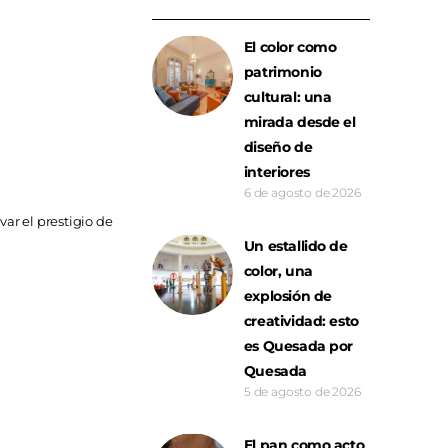
El color como
patrimonio
cultural: una
mirada desde el
diseño de
interiores
6 de agosto de 2026
var el prestigio de
Un estallido de
color, una
explosión de
creatividad: esto
es Quesada por
Quesada
5 de agosto de 2026
El pan como acto