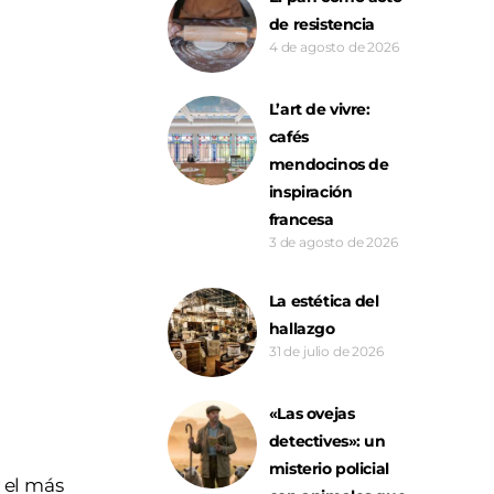
de resistencia
4 de agosto de 2026
L’art de vivre:
cafés
mendocinos de
inspiración
francesa
3 de agosto de 2026
La estética del
hallazgo
31 de julio de 2026
«Las ovejas
detectives»: un
misterio policial
 el más