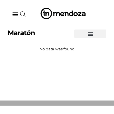
Maratón
BODEGAS
No data was found
GASTRONOMÍA
ARTE & CULTURA
MÚSICA
DÓNDE IR
TENDENCIAS
ARQ & DISEÑO